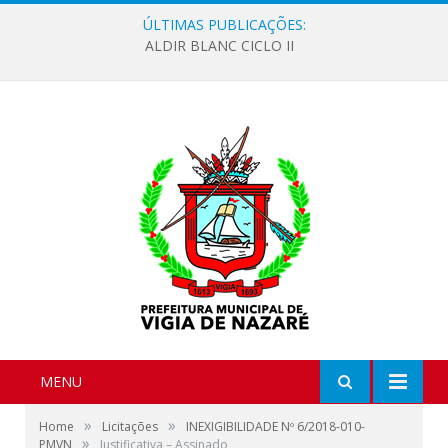
ÚLTIMAS PUBLICAÇÕES:
ALDIR BLANC CICLO II
MENU
»
»
Home
Licitações
INEXIGIBILIDADE Nº 6/2018-010-
»
PMVN
Justificativa – Assinado