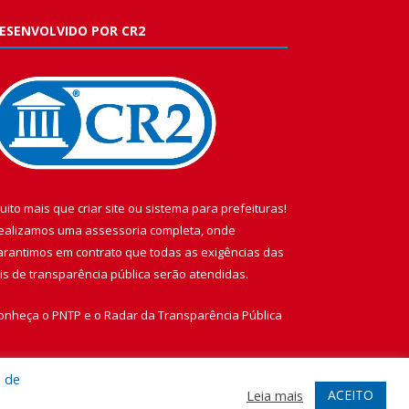
ESENVOLVIDO POR CR2
uito mais que
criar site
ou
sistema para prefeituras
!
ealizamos uma
assessoria
completa, onde
arantimos em contrato que todas as exigências das
eis de transparência pública
serão atendidas.
onheça o
PNTP
e o
Radar da Transparência Pública
a de
ACEITO
Leia mais