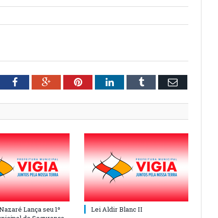
tter
Facebook
Google+
Pinterest
LinkedIn
Tumblr
Email
 Nazaré Lança seu 1º
Lei Aldir Blanc II