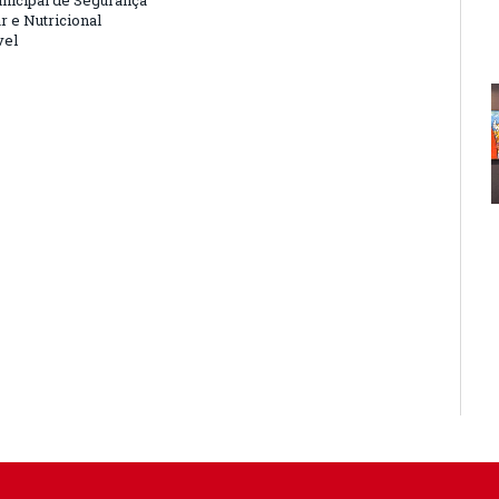
nicipal de Segurança
r e Nutricional
vel