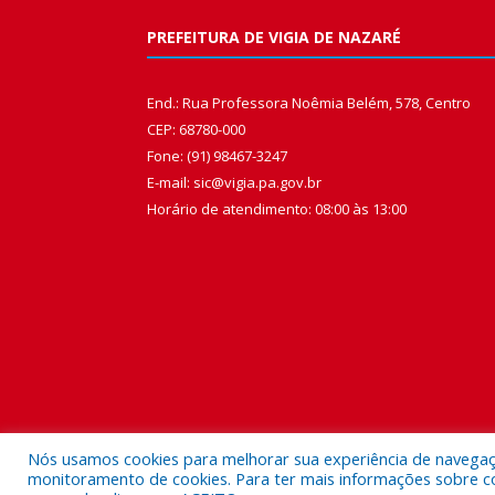
PREFEITURA DE VIGIA DE NAZARÉ
End.: Rua Professora Noêmia Belém, 578, Centro
CEP: 68780-000
Fone: (91) 98467-3247
E-mail: sic@vigia.pa.gov.br
Horário de atendimento: 08:00 às 13:00
Nós usamos cookies para melhorar sua experiência de navegação
monitoramento de cookies. Para ter mais informações sobre como