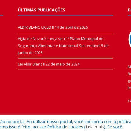
ÚLTIMAS PUBLICAÇÕES
D
ALDIR BLANC CICLO II
14 de abril de 2026
Vigia de Nazaré Lança seu 1º Plano Municipal de
Segurança Alimentar e Nutricional Sustentável
5 de
junho de 2025
Lei Aldir Blanc II
22 de maio de 2024
M
R
g
l
C
 no portal. Ao utilizar nosso portal, você concorda com a polític
 isso é feito, acesse Política de cookies (
Leia mais
). Se você