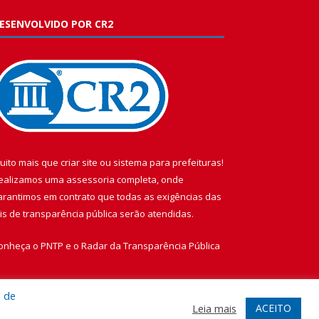
ESENVOLVIDO POR CR2
uito mais que
criar site
ou
sistema para prefeituras
!
ealizamos uma
assessoria
completa, onde
arantimos em contrato que todas as exigências das
eis de transparência pública
serão atendidas.
onheça o
PNTP
e o
Radar da Transparência Pública
a de
ACEITO
Leia mais