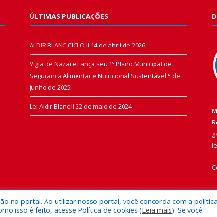
ÚLTIMAS PUBLICAÇÕES
D
ALDIR BLANC CICLO II
14 de abril de 2026
Vigia de Nazaré Lança seu 1º Plano Municipal de
Segurança Alimentar e Nutricional Sustentável
5 de
junho de 2025
Lei Aldir Blanc II
22 de maio de 2024
M
R
g
l
C
 no portal. Ao utilizar nosso portal, você concorda com a polític
 isso é feito, acesse Política de cookies (
Leia mais
). Se você