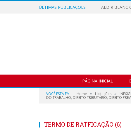
ÚLTIMAS PUBLICAÇÕES:
ALDIR BLANC C
PÁGINA INICIAL
O
»
»
VOCÊ ESTÁ EM:
Home
Licitações
INEXIG
DO TRABALHO, DIREITO TRIBUTÁRIO, DIREITO PREVI
TERMO DE RATFICAÇÃO (6)