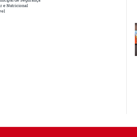
nicipal de Segurança
r e Nutricional
vel