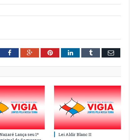
tter
Facebook
Google+
Pinterest
LinkedIn
Tumblr
Email
 Nazaré Lança seu 1º
Lei Aldir Blanc II