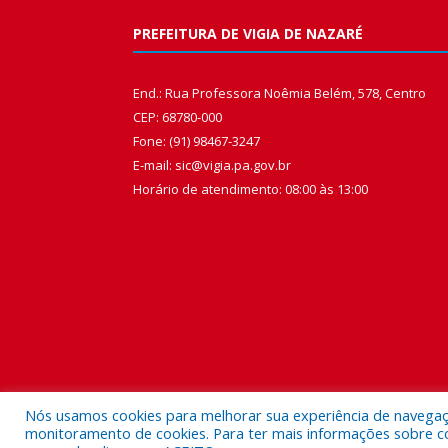
PREFEITURA DE VIGIA DE NAZARÉ
End.: Rua Professora Noêmia Belém, 578, Centro
CEP: 68780-000
Fone: (91) 98467-3247
E-mail: sic@vigia.pa.gov.br
Horário de atendimento: 08:00 às 13:00
Nós usamos cookies para melhorar sua experiência de navegação
monitoramento de cookies. Para ter mais informações sobre como