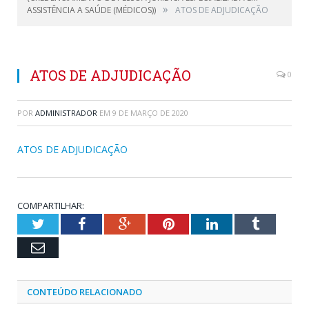
»
ASSISTÊNCIA A SAÚDE (MÉDICOS))
ATOS DE ADJUDICAÇÃO
ATOS DE ADJUDICAÇÃO
0
POR
ADMINISTRADOR
EM
9 DE MARÇO DE 2020
ATOS DE ADJUDICAÇÃO
COMPARTILHAR:
Twitter
Facebook
Google+
Pinterest
LinkedIn
Tumblr
Email
CONTEÚDO RELACIONADO