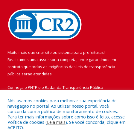
Muito mais que
criar site
ou
sistema para prefeituras
!
Realizamos uma
assessoria
completa, onde garantimos em
contrato que todas as exigências das
leis de transparência
pública
serão atendidas.
Conheça o
PNTP
e o
Radar da Transparência Pública
Nós usamos cookies para melhorar sua experiência de
navegação no portal. Ao utilizar nosso portal, você
concorda com a política de monitoramento de cookies.
Para ter mais informações sobre como isso é feito, acesse
Todos os direitos reservados a Prefeitura Municipal de Vigia de
Política de cookies (
Leia mais
). Se você concorda, clique em
Nazaré.
ACEITO.