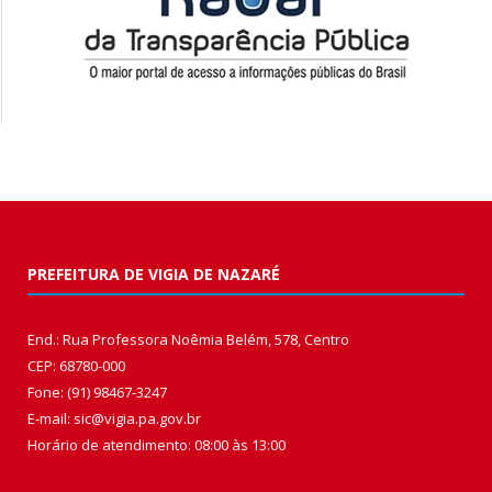
PREFEITURA DE VIGIA DE NAZARÉ
End.: Rua Professora Noêmia Belém, 578, Centro
CEP: 68780-000
Fone: (91) 98467-3247
E-mail: sic@vigia.pa.gov.br
Horário de atendimento: 08:00 às 13:00