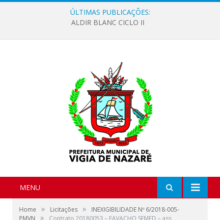
ÚLTIMAS PUBLICAÇÕES:
ALDIR BLANC CICLO II
MENU
»
»
Home
Licitações
INEXIGIBILIDADE Nº 6/2018-005-
»
PMVN
Contrato 20180053 – FAVACHO SEMED – ass