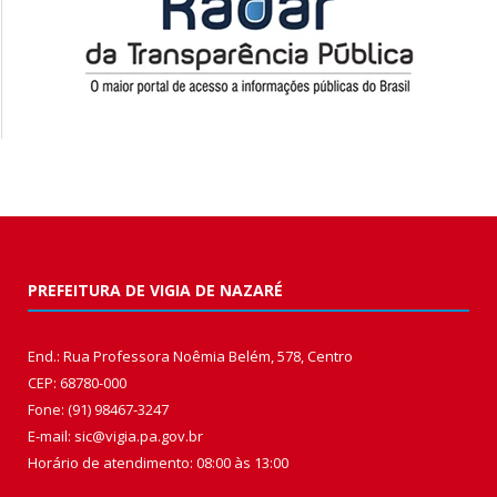
PREFEITURA DE VIGIA DE NAZARÉ
End.: Rua Professora Noêmia Belém, 578, Centro
CEP: 68780-000
Fone: (91) 98467-3247
E-mail: sic@vigia.pa.gov.br
Horário de atendimento: 08:00 às 13:00