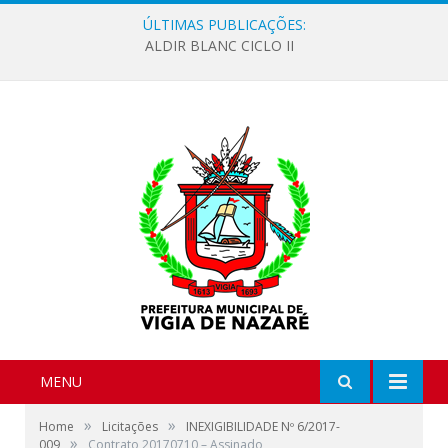
ÚLTIMAS PUBLICAÇÕES:
ALDIR BLANC CICLO II
MENU
»
»
Home
Licitações
INEXIGIBILIDADE Nº 6/2017-
»
009
Contrato 20170710 – Assinado