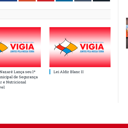
 Nazaré Lança seu 1º
Lei Aldir Blanc II
nicipal de Segurança
r e Nutricional
vel