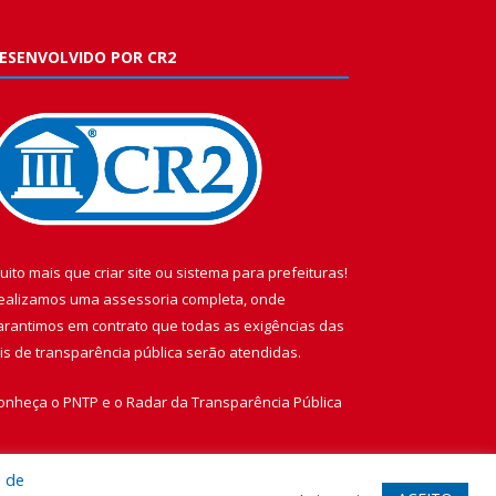
ESENVOLVIDO POR CR2
uito mais que
criar site
ou
sistema para prefeituras
!
ealizamos uma
assessoria
completa, onde
arantimos em contrato que todas as exigências das
eis de transparência pública
serão atendidas.
onheça o
PNTP
e o
Radar da Transparência Pública
a de