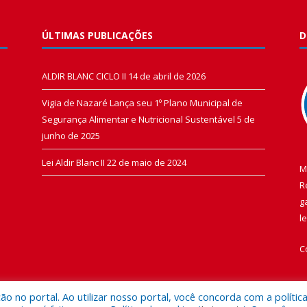
ÚLTIMAS PUBLICAÇÕES
D
ALDIR BLANC CICLO II
14 de abril de 2026
Vigia de Nazaré Lança seu 1º Plano Municipal de
Segurança Alimentar e Nutricional Sustentável
5 de
junho de 2025
Lei Aldir Blanc II
22 de maio de 2024
M
R
g
l
C
 no portal. Ao utilizar nosso portal, você concorda com a polític