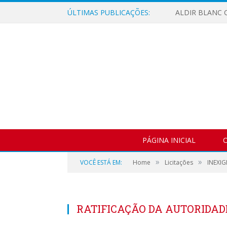
ÚLTIMAS PUBLICAÇÕES:
ALDIR BLANC C
PÁGINA INICIAL
O
»
»
VOCÊ ESTÁ EM:
Home
Licitações
INEXIG
RATIFICAÇÃO DA AUTORIDA