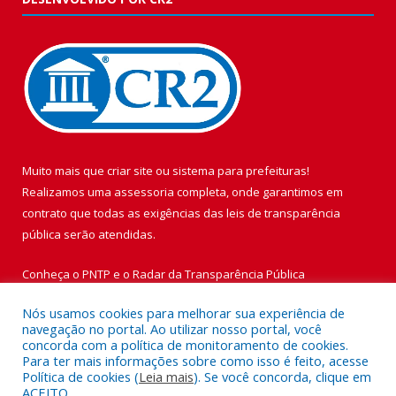
Muito mais que
criar site
ou
sistema para prefeituras
!
Realizamos uma
assessoria
completa, onde garantimos em
contrato que todas as exigências das
leis de transparência
pública
serão atendidas.
Conheça o
PNTP
e o
Radar da Transparência Pública
Nós usamos cookies para melhorar sua experiência de
navegação no portal. Ao utilizar nosso portal, você
concorda com a política de monitoramento de cookies.
Para ter mais informações sobre como isso é feito, acesse
Todos os direitos reservados a Prefeitura Municipal de Vigia de
Política de cookies (
Leia mais
). Se você concorda, clique em
Nazaré.
ACEITO.