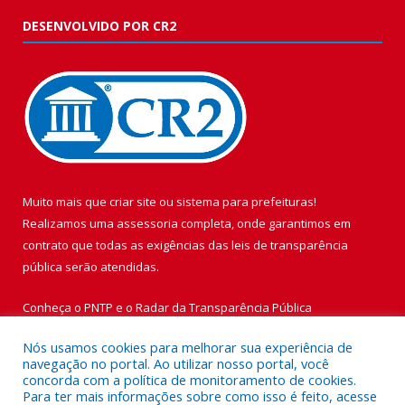
DESENVOLVIDO POR CR2
Muito mais que
criar site
ou
sistema para prefeituras
!
Realizamos uma
assessoria
completa, onde garantimos em
contrato que todas as exigências das
leis de transparência
pública
serão atendidas.
Conheça o
PNTP
e o
Radar da Transparência Pública
Nós usamos cookies para melhorar sua experiência de
navegação no portal. Ao utilizar nosso portal, você
concorda com a política de monitoramento de cookies.
Para ter mais informações sobre como isso é feito, acesse
Todos os direitos reservados a Prefeitura Municipal de Vigia de