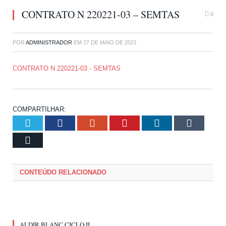
CONTRATO N 220221-03 – SEMTAS
0
POR
ADMINISTRADOR
EM
27 DE MAIO DE 2021
CONTRATO N 220221-03 - SEMTAS
COMPARTILHAR:
Twitter
Facebook
Google+
Pinterest
LinkedIn
Tumblr
Email
CONTEÚDO RELACIONADO
ALDIR BLANC CICLO II