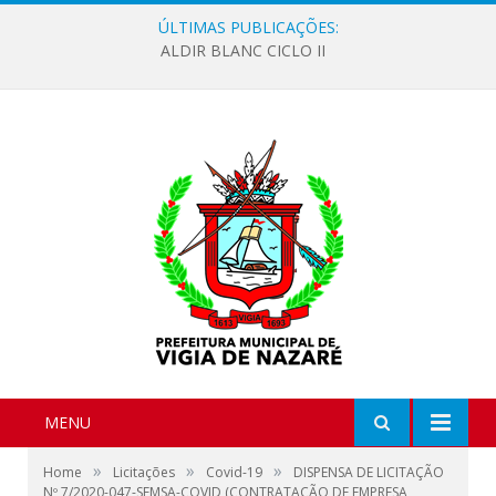
ÚLTIMAS PUBLICAÇÕES:
ALDIR BLANC CICLO II
MENU
»
»
»
Home
Licitações
Covid-19
DISPENSA DE LICITAÇÃO
Nº 7/2020-047-SEMSA-COVID (CONTRATAÇÃO DE EMPRESA