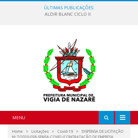
ÚLTIMAS PUBLICAÇÕES:
ALDIR BLANC CICLO II
MENU
»
»
»
Home
Licitações
Covid-19
DISPENSA DE LICITAÇÃO
Nº 7/2020-038-SEMSA-COVID (CONTRATAÇÃO DE EMPRESA