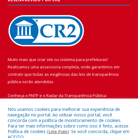
Muito mais que
criar site
ou
sistema para prefeituras
!
Realizamos uma
assessoria
completa, onde garantimos em
contrato que todas as exigências das
leis de transparência
pública
serão atendidas.
Conheça o
PNTP
e o
Radar da Transparência Pública
Nós usamos cookies para melhorar sua experiência de
navegação no portal. Ao utilizar nosso portal, você
concorda com a política de monitoramento de cookies.
Para ter mais informações sobre como isso é feito, acesse
Todos os direitos reservados a Prefeitura Municipal de Vigia de
Política de cookies (
Leia mais
). Se você concorda, clique em
Nazaré.
ACEITO.