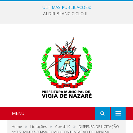
ÚLTIMAS PUBLICAÇÕES:
ALDIR BLANC CICLO II
MENU
»
»
»
Home
Licitações
Covid-19
DISPENSA DE LICITAÇÃO
Nº 7/2020-037-SEMSA-COVID (CONTRATAÇÃO DE EMPRESA