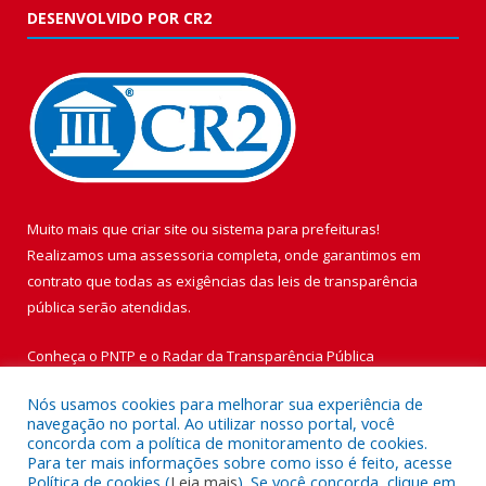
DESENVOLVIDO POR CR2
Muito mais que
criar site
ou
sistema para prefeituras
!
Realizamos uma
assessoria
completa, onde garantimos em
contrato que todas as exigências das
leis de transparência
pública
serão atendidas.
Conheça o
PNTP
e o
Radar da Transparência Pública
Nós usamos cookies para melhorar sua experiência de
navegação no portal. Ao utilizar nosso portal, você
concorda com a política de monitoramento de cookies.
Para ter mais informações sobre como isso é feito, acesse
Todos os direitos reservados a Prefeitura Municipal de Vigia de
Política de cookies (
Leia mais
). Se você concorda, clique em