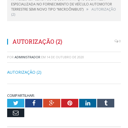
ESPECIALIZADA NO FORNECIMENTO DE VEÍCULO AUTOMOTOR
»
TERRESTRE SEMI NOVO TIPO “MICROÔNIBUS”)
AUTORIZAÇÃO
(2)
AUTORIZAÇÃO (2)
0
POR
ADMINISTRADOR
EM
14 DE OUTUBRO DE 2020
AUTORIZAÇÃO (2)
COMPARTILHAR:
Twitter
Facebook
Google+
Pinterest
LinkedIn
Tumblr
Email