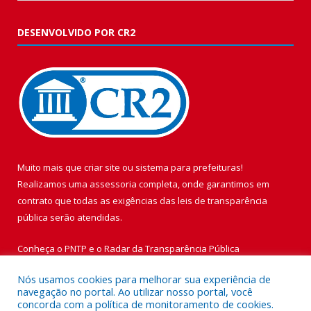
DESENVOLVIDO POR CR2
Muito mais que
criar site
ou
sistema para prefeituras
!
Realizamos uma
assessoria
completa, onde garantimos em
contrato que todas as exigências das
leis de transparência
pública
serão atendidas.
Conheça o
PNTP
e o
Radar da Transparência Pública
Nós usamos cookies para melhorar sua experiência de
navegação no portal. Ao utilizar nosso portal, você
concorda com a política de monitoramento de cookies.