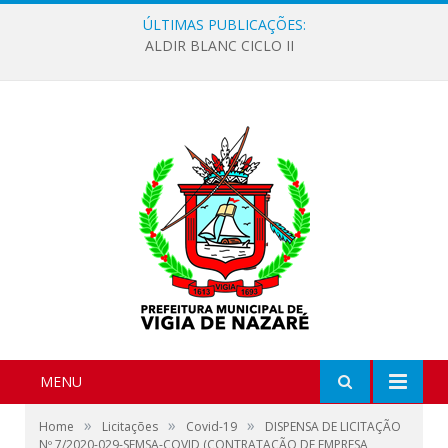
ÚLTIMAS PUBLICAÇÕES:
ALDIR BLANC CICLO II
MENU
»
»
»
Home
Licitações
Covid-19
DISPENSA DE LICITAÇÃO
Nº 7/2020-029-SEMSA-COVID (CONTRATAÇÃO DE EMPRESA