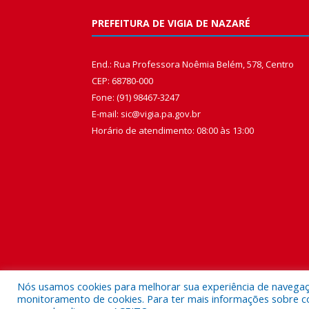
PREFEITURA DE VIGIA DE NAZARÉ
End.: Rua Professora Noêmia Belém, 578, Centro
CEP: 68780-000
Fone: (91) 98467-3247
E-mail: sic@vigia.pa.gov.br
Horário de atendimento: 08:00 às 13:00
Nós usamos cookies para melhorar sua experiência de navegação
monitoramento de cookies. Para ter mais informações sobre como