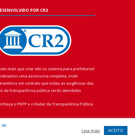
ESENVOLVIDO POR CR2
uito mais que
criar site
ou
sistema para prefeituras
!
ealizamos uma
assessoria
completa, onde
arantimos em contrato que todas as exigências das
eis de transparência pública
serão atendidas.
onheça o
PNTP
e o
Radar da Transparência Pública
a de
ACEITO
Leia mais