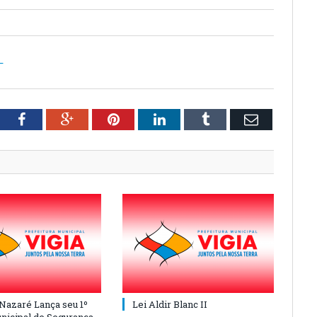
L
tter
Facebook
Google+
Pinterest
LinkedIn
Tumblr
Email
 Nazaré Lança seu 1º
Lei Aldir Blanc II