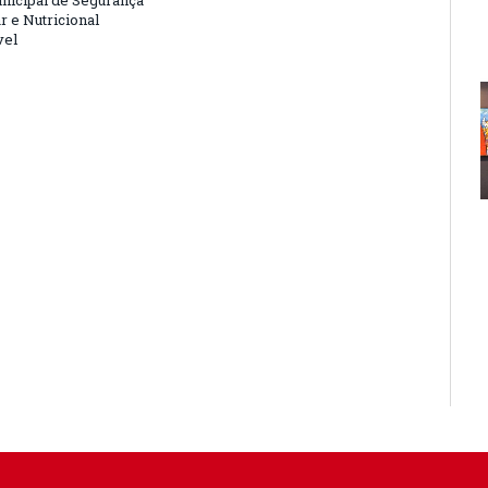
nicipal de Segurança
r e Nutricional
vel