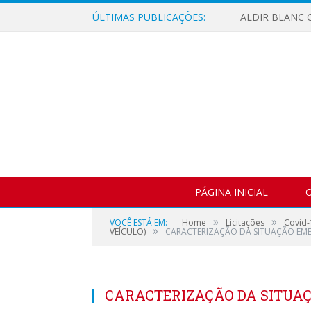
ÚLTIMAS PUBLICAÇÕES:
ALDIR BLANC C
PÁGINA INICIAL
O
»
»
VOCÊ ESTÁ EM:
Home
Licitações
Covid-
»
VEÍCULO)
CARACTERIZAÇÃO DA SITUAÇÃO EM
CARACTERIZAÇÃO DA SITUA