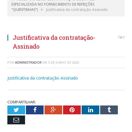
ESPECIALIZADA NO FORNECIMENTO DE REFEIÇÕES
»
"QUENTINHAS")
Justificativa da contratação-Assinado
Justificativa da contratação-
0
Assinado
POR
ADMINISTRADOR
EM
5 DE JUNHO DE 2020
Justificativa da contratação-Assinado
COMPARTILHAR:
Twitter
Facebook
Google+
Pinterest
LinkedIn
Tumblr
Email