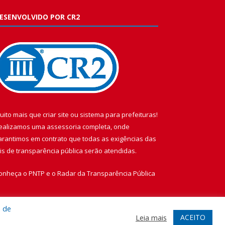
ESENVOLVIDO POR CR2
uito mais que
criar site
ou
sistema para prefeituras
!
ealizamos uma
assessoria
completa, onde
arantimos em contrato que todas as exigências das
eis de transparência pública
serão atendidas.
onheça o
PNTP
e o
Radar da Transparência Pública
a de
ACEITO
Leia mais