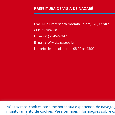
PREFEITURA DE VIGIA DE NAZARÉ
End.: Rua Professora Noêmia Belém, 578, Centro
CEP: 68780-000
Fone: (91) 98467-3247
E-mail: sic@vigia.pa.gov.br
Horário de atendimento: 08:00 às 13:00
Nós usamos cookies para melhorar sua experiência de navegação
monitoramento de cookies. Para ter mais informações sobre como