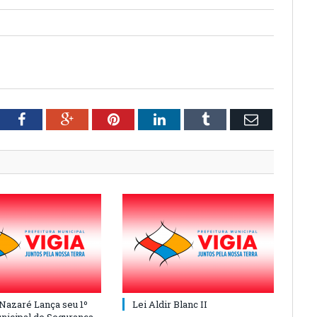
tter
Facebook
Google+
Pinterest
LinkedIn
Tumblr
Email
 Nazaré Lança seu 1º
Lei Aldir Blanc II