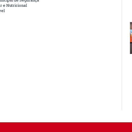
nicipal de Segurança
r e Nutricional
vel