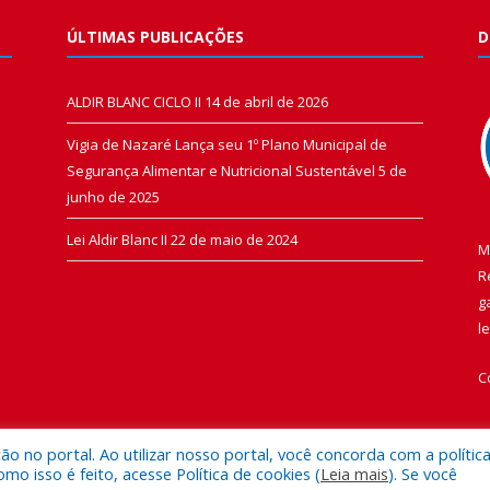
ÚLTIMAS PUBLICAÇÕES
D
ALDIR BLANC CICLO II
14 de abril de 2026
Vigia de Nazaré Lança seu 1º Plano Municipal de
Segurança Alimentar e Nutricional Sustentável
5 de
junho de 2025
Lei Aldir Blanc II
22 de maio de 2024
M
R
g
l
C
 no portal. Ao utilizar nosso portal, você concorda com a polític
 isso é feito, acesse Política de cookies (
Leia mais
). Se você