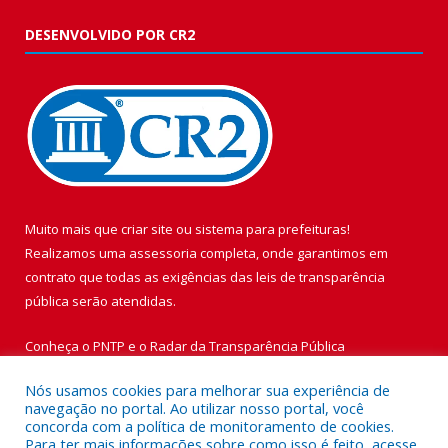
DESENVOLVIDO POR CR2
Muito mais que
criar site
ou
sistema para prefeituras
!
Realizamos uma
assessoria
completa, onde garantimos em
contrato que todas as exigências das
leis de transparência
pública
serão atendidas.
Conheça o
PNTP
e o
Radar da Transparência Pública
Nós usamos cookies para melhorar sua experiência de
navegação no portal. Ao utilizar nosso portal, você
concorda com a política de monitoramento de cookies.
Para ter mais informações sobre como isso é feito, acesse