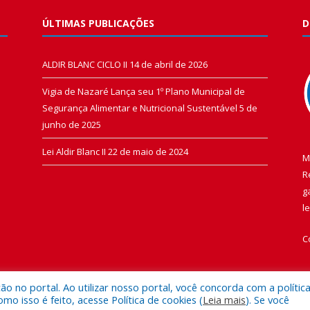
ÚLTIMAS PUBLICAÇÕES
D
ALDIR BLANC CICLO II
14 de abril de 2026
Vigia de Nazaré Lança seu 1º Plano Municipal de
Segurança Alimentar e Nutricional Sustentável
5 de
junho de 2025
Lei Aldir Blanc II
22 de maio de 2024
M
R
g
l
C
 no portal. Ao utilizar nosso portal, você concorda com a polític
 isso é feito, acesse Política de cookies (
Leia mais
). Se você