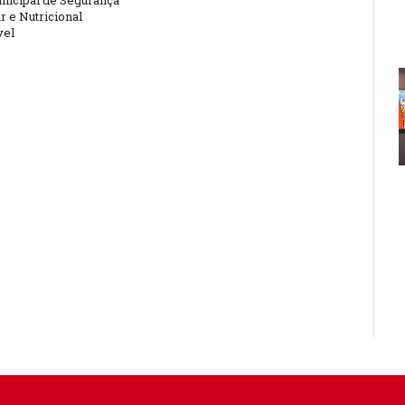
nicipal de Segurança
r e Nutricional
vel