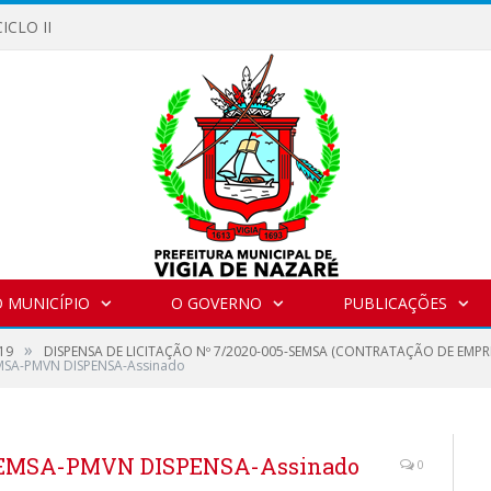
ICLO II
 MUNICÍPIO
O GOVERNO
PUBLICAÇÕES
»
19
DISPENSA DE LICITAÇÃO Nº 7/2020-005-SEMSA (CONTRATAÇÃO DE EMP
MSA-PMVN DISPENSA-Assinado
SEMSA-PMVN DISPENSA-Assinado
0