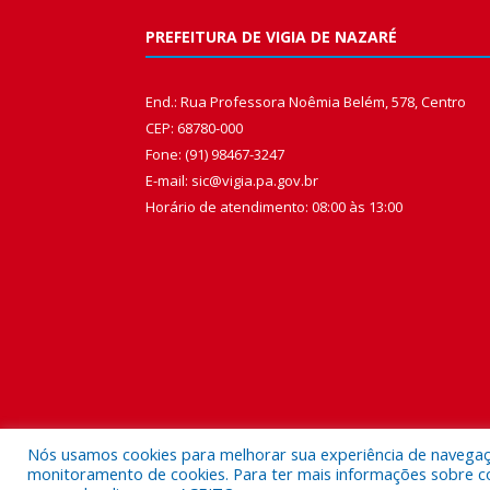
PREFEITURA DE VIGIA DE NAZARÉ
End.: Rua Professora Noêmia Belém, 578, Centro
CEP: 68780-000
Fone: (91) 98467-3247
E-mail: sic@vigia.pa.gov.br
Horário de atendimento: 08:00 às 13:00
Nós usamos cookies para melhorar sua experiência de navegação
monitoramento de cookies. Para ter mais informações sobre como