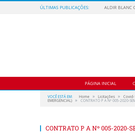
ÚLTIMAS PUBLICAÇÕES:
ALDIR BLANC C
PÁGINA INICIAL
O
»
»
VOCÊ ESTÁ EM:
Home
Licitações
Covid-
»
EMERGENCIAL)
CONTRATO P A Nº 005-2020-SE
CONTRATO P A Nº 005-2020-