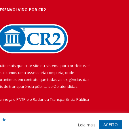
ESENVOLVIDO POR CR2
uito mais que
criar site
ou
sistema para prefeituras
!
ealizamos uma
assessoria
completa, onde
arantimos em contrato que todas as exigências das
eis de transparência pública
serão atendidas.
onheça o
PNTP
e o
Radar da Transparência Pública
a de
ACEITO
Leia mais