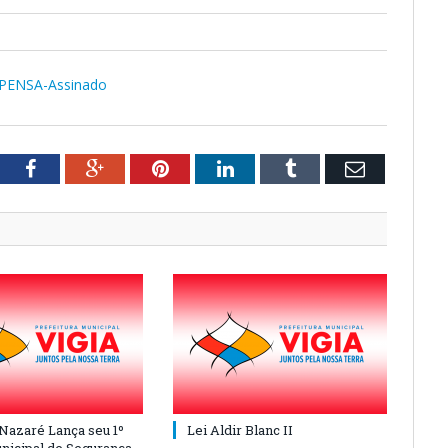
PENSA-Assinado
tter
Facebook
Google+
Pinterest
LinkedIn
Tumblr
Email
 Nazaré Lança seu 1º
Lei Aldir Blanc II