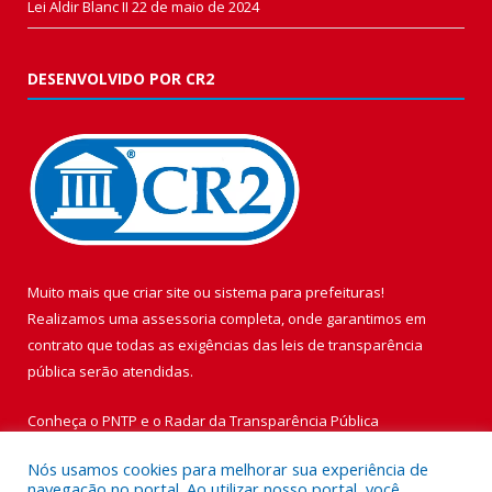
Lei Aldir Blanc II
22 de maio de 2024
DESENVOLVIDO POR CR2
Muito mais que
criar site
ou
sistema para prefeituras
!
Realizamos uma
assessoria
completa, onde garantimos em
contrato que todas as exigências das
leis de transparência
pública
serão atendidas.
Conheça o
PNTP
e o
Radar da Transparência Pública
Nós usamos cookies para melhorar sua experiência de
navegação no portal. Ao utilizar nosso portal, você