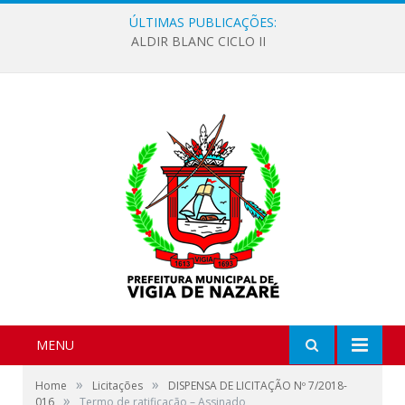
ÚLTIMAS PUBLICAÇÕES:
ALDIR BLANC CICLO II
MENU
»
»
Home
Licitações
DISPENSA DE LICITAÇÃO Nº 7/2018-
»
016
Termo de ratificação – Assinado