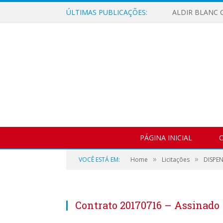
ÚLTIMAS PUBLICAÇÕES:
ALDIR BLANC C
PÁGINA INICIAL
O
»
»
VOCÊ ESTÁ EM:
Home
Licitações
DISPEN
Contrato 20170716 – Assinado