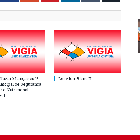
 Nazaré Lança seu 1º
Lei Aldir Blanc II
nicipal de Segurança
r e Nutricional
vel