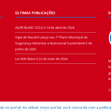
ÚLTIMAS PUBLICAÇÕES
D
ALDIR BLANC CICLO II
14 de abril de 2026
Vigia de Nazaré Lança seu 1º Plano Municipal de
Segurança Alimentar e Nutricional Sustentável
5 de
junho de 2025
Lei Aldir Blanc II
22 de maio de 2024
M
R
g
l
C
 no portal. Ao utilizar nosso portal, você concorda com a polític