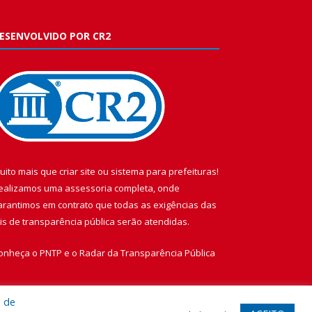
ESENVOLVIDO POR CR2
uito mais que
criar site
ou
sistema para prefeituras
!
ealizamos uma
assessoria
completa, onde
arantimos em contrato que todas as exigências das
eis de transparência pública
serão atendidas.
onheça o
PNTP
e o
Radar da Transparência Pública
a de