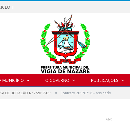
ICLO II
 MUNICÍPIO
O GOVERNO
PUBLICAÇÕES
»
SA DE LICITAÇÃO Nº 7/2017-011
Contrato 20170716 – Assinado
0