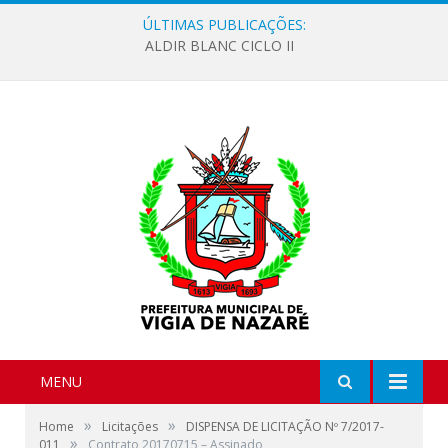
ÚLTIMAS PUBLICAÇÕES:
ALDIR BLANC CICLO II
MENU
»
»
Home
Licitações
DISPENSA DE LICITAÇÃO Nº 7/2017-
»
011
Contrato 20170715 – Assinado