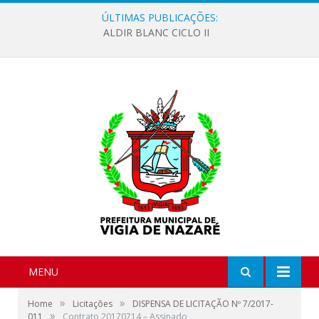
ÚLTIMAS PUBLICAÇÕES:
ALDIR BLANC CICLO II
MENU
»
»
Home
Licitações
DISPENSA DE LICITAÇÃO Nº 7/2017-
»
011
Contrato 20170714 – Assinado