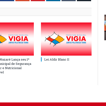
 Nazaré Lança seu 1º
Lei Aldir Blanc II
nicipal de Segurança
r e Nutricional
vel