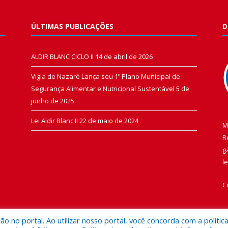
ÚLTIMAS PUBLICAÇÕES
D
ALDIR BLANC CICLO II
14 de abril de 2026
Vigia de Nazaré Lança seu 1º Plano Municipal de
Segurança Alimentar e Nutricional Sustentável
5 de
junho de 2025
Lei Aldir Blanc II
22 de maio de 2024
M
R
g
l
C
 no portal. Ao utilizar nosso portal, você concorda com a polític