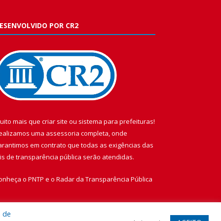
ESENVOLVIDO POR CR2
uito mais que
criar site
ou
sistema para prefeituras
!
ealizamos uma
assessoria
completa, onde
arantimos em contrato que todas as exigências das
eis de transparência pública
serão atendidas.
onheça o
PNTP
e o
Radar da Transparência Pública
a de