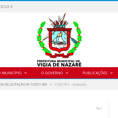
ICLO II
 MUNICÍPIO
O GOVERNO
PUBLICAÇÕES
»
SA DE LICITAÇÃO Nº 7/2017-001
13021912 – Assinado
0