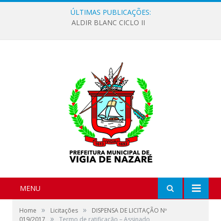
ÚLTIMAS PUBLICAÇÕES:
ALDIR BLANC CICLO II
MENU
»
»
Home
Licitações
DISPENSA DE LICITAÇÃO Nº
»
019/2017
Termo de ratificação – Assinado