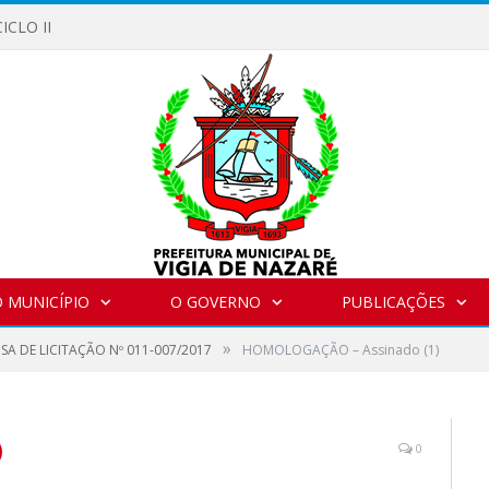
ICLO II
 MUNICÍPIO
O GOVERNO
PUBLICAÇÕES
»
SA DE LICITAÇÃO Nº 011-007/2017
HOMOLOGAÇÃO – Assinado (1)
)
0