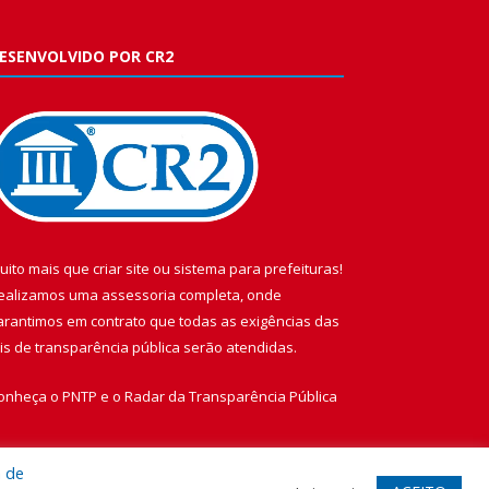
ESENVOLVIDO POR CR2
uito mais que
criar site
ou
sistema para prefeituras
!
ealizamos uma
assessoria
completa, onde
arantimos em contrato que todas as exigências das
eis de transparência pública
serão atendidas.
onheça o
PNTP
e o
Radar da Transparência Pública
a de