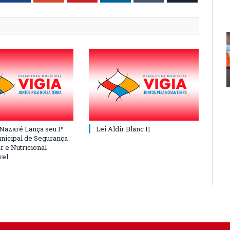
 Nazaré Lança seu 1º
Lei Aldir Blanc II
nicipal de Segurança
r e Nutricional
vel