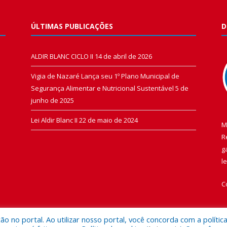
ÚLTIMAS PUBLICAÇÕES
D
ALDIR BLANC CICLO II
14 de abril de 2026
Vigia de Nazaré Lança seu 1º Plano Municipal de
Segurança Alimentar e Nutricional Sustentável
5 de
junho de 2025
Lei Aldir Blanc II
22 de maio de 2024
M
R
g
l
C
 no portal. Ao utilizar nosso portal, você concorda com a polític