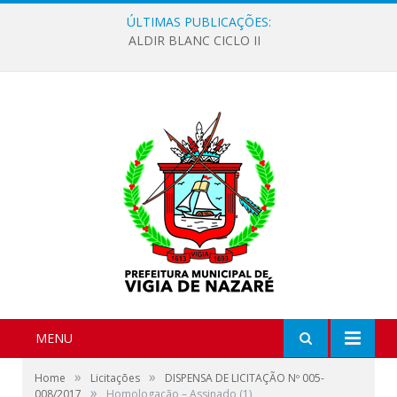
ÚLTIMAS PUBLICAÇÕES:
ALDIR BLANC CICLO II
MENU
»
»
Home
Licitações
DISPENSA DE LICITAÇÃO Nº 005-
»
008/2017
Homologação – Assinado (1)