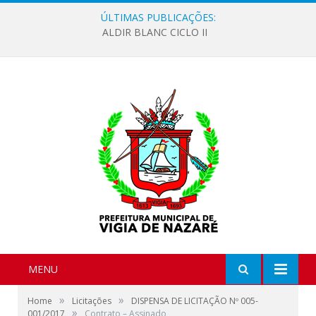
ÚLTIMAS PUBLICAÇÕES:
ALDIR BLANC CICLO II
MENU
»
»
Home
Licitações
DISPENSA DE LICITAÇÃO Nº 005-
»
001/2017
Contrato – Assinado