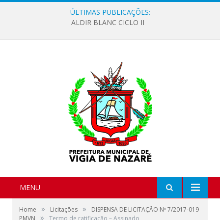
ÚLTIMAS PUBLICAÇÕES:
ALDIR BLANC CICLO II
MENU
»
»
Home
Licitações
DISPENSA DE LICITAÇÃO Nº 7/2017-019
»
PMVN
Termo de ratificação – Assinado