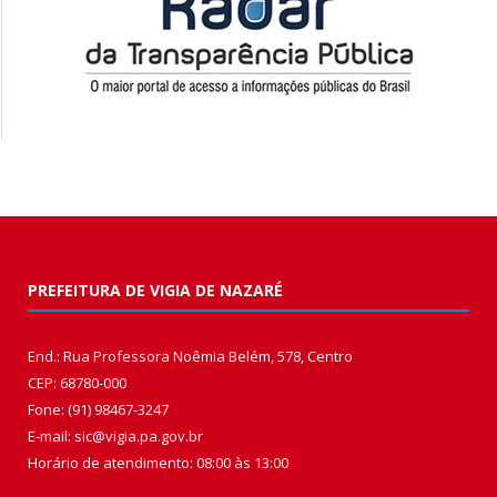
PREFEITURA DE VIGIA DE NAZARÉ
End.: Rua Professora Noêmia Belém, 578, Centro
CEP: 68780-000
Fone: (91) 98467-3247
E-mail: sic@vigia.pa.gov.br
Horário de atendimento: 08:00 às 13:00