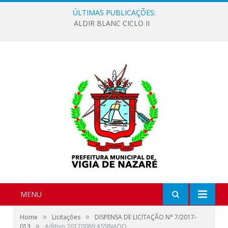
ÚLTIMAS PUBLICAÇÕES:
ALDIR BLANC CICLO II
MENU
»
»
Home
Licitações
DISPENSA DE LICITAÇÃO N° 7/2017-
»
013
Aditivo 20170089 ASSINADO