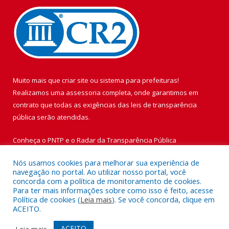
Muito mais que
criar site
ou
sistema para prefeituras
!
Realizamos uma
assessoria
completa, onde garantimos em
contrato que todas as exigências das
leis de transparência
pública
serão atendidas.
Conheça o
PNTP
e o
Radar da Transparência Pública
Nós usamos cookies para melhorar sua experiência de
navegação no portal. Ao utilizar nosso portal, você
concorda com a política de monitoramento de cookies.
Para ter mais informações sobre como isso é feito, acesse
Todos os direitos reservados a Prefeitura Municipal de Vigia de
Política de cookies (
Leia mais
). Se você concorda, clique em
Nazaré.
ACEITO.
Mapa do Site
Acessar Área Administrativa
ACEITO
Leia mais