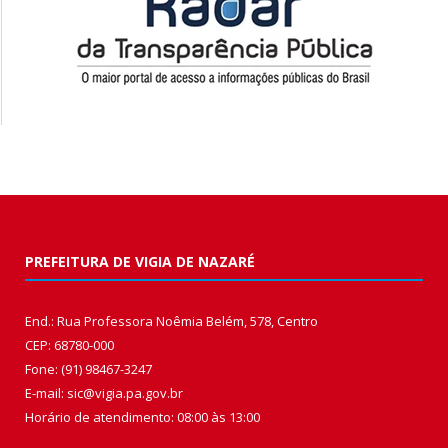
PREFEITURA DE VIGIA DE NAZARÉ
End.: Rua Professora Noêmia Belém, 578, Centro
CEP: 68780-000
Fone: (91) 98467-3247
E-mail: sic@vigia.pa.gov.br
Horário de atendimento: 08:00 às 13:00