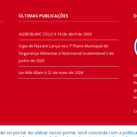
ÚLTIMAS PUBLICAÇÕES
D
ALDIR BLANC CICLO II
14 de abril de 2026
Vigia de Nazaré Lança seu 1º Plano Municipal de
Segurança Alimentar e Nutricional Sustentável
5 de
junho de 2025
Lei Aldir Blanc II
22 de maio de 2024
M
R
g
l
C
 no portal. Ao utilizar nosso portal, você concorda com a polític