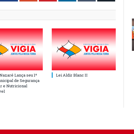
 Nazaré Lança seu 1º
Lei Aldir Blanc II
nicipal de Segurança
r e Nutricional
vel