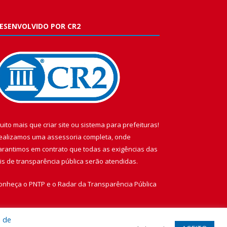
ESENVOLVIDO POR CR2
uito mais que
criar site
ou
sistema para prefeituras
!
ealizamos uma
assessoria
completa, onde
arantimos em contrato que todas as exigências das
eis de transparência pública
serão atendidas.
onheça o
PNTP
e o
Radar da Transparência Pública
a de