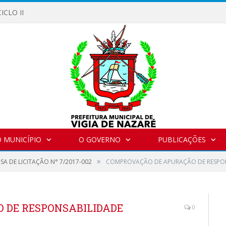
ICLO II
 MUNICÍPIO
O GOVERNO
PUBLICAÇÕES
»
SA DE LICITAÇÃO N° 7/2017-002
COMPROVAÇÃO DE APURAÇÃO DE RESPO
 DE RESPONSABILIDADE
0