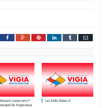
tter
Facebook
Google+
Pinterest
LinkedIn
Tumblr
Email
 Nazaré Lança seu 1º
Lei Aldir Blanc II
nicipal de Segurança