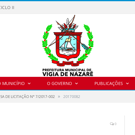
ICLO II
 MUNICÍPIO
O GOVERNO
PUBLICAÇÕES
»
SA DE LICITAÇÃO N° 7/2017-002
20170082
0