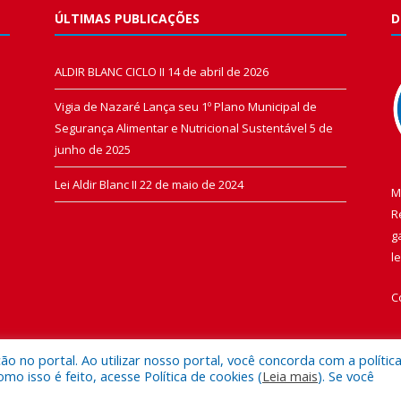
ÚLTIMAS PUBLICAÇÕES
D
ALDIR BLANC CICLO II
14 de abril de 2026
Vigia de Nazaré Lança seu 1º Plano Municipal de
Segurança Alimentar e Nutricional Sustentável
5 de
junho de 2025
Lei Aldir Blanc II
22 de maio de 2024
M
R
g
l
C
 no portal. Ao utilizar nosso portal, você concorda com a polític
 isso é feito, acesse Política de cookies (
Leia mais
). Se você
 de Vigia de Nazaré.
Mapa do Si