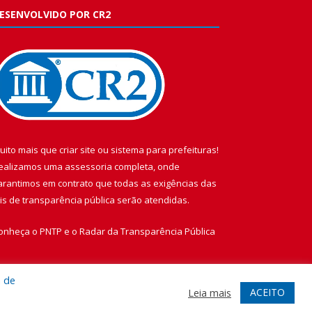
ESENVOLVIDO POR CR2
uito mais que
criar site
ou
sistema para prefeituras
!
ealizamos uma
assessoria
completa, onde
arantimos em contrato que todas as exigências das
eis de transparência pública
serão atendidas.
onheça o
PNTP
e o
Radar da Transparência Pública
a de
ACEITO
Leia mais
te
Acessar Área Administrativa
Acessar Webmail