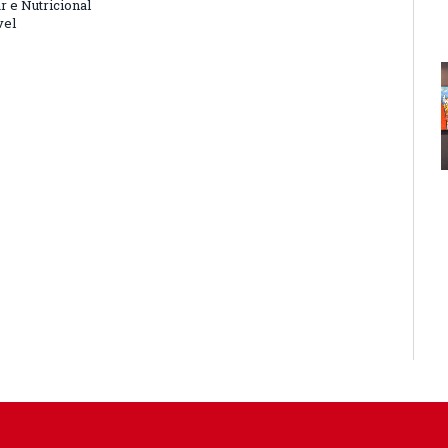
r e Nutricional
vel