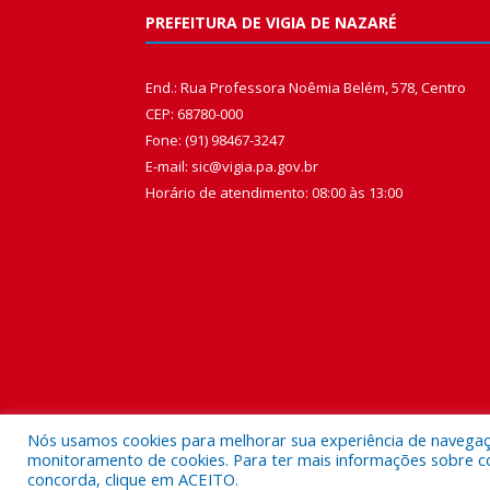
PREFEITURA DE VIGIA DE NAZARÉ
End.: Rua Professora Noêmia Belém, 578, Centro
CEP: 68780-000
Fone: (91) 98467-3247
E-mail: sic@vigia.pa.gov.br
Horário de atendimento: 08:00 às 13:00
Nós usamos cookies para melhorar sua experiência de navegação
monitoramento de cookies. Para ter mais informações sobre como
concorda, clique em ACEITO.
Todos os direitos reservados a Prefeitura Municipal