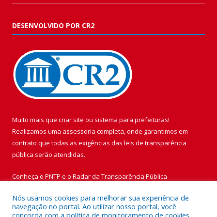
DESENVOLVIDO POR CR2
Muito mais que
criar site
ou
sistema para prefeituras
!
Realizamos uma
assessoria
completa, onde garantimos em
contrato que todas as exigências das
leis de transparência
pública
serão atendidas.
Conheça o
PNTP
e o
Radar da Transparência Pública
Nós usamos cookies para melhorar sua experiência de
navegação no portal. Ao utilizar nosso portal, você
concorda com a política de monitoramento de cookies.