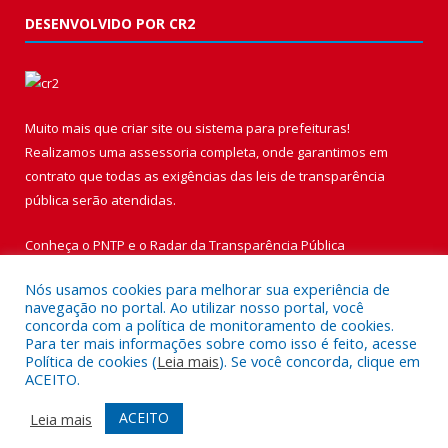
DESENVOLVIDO POR CR2
Muito mais que
criar site
ou
sistema para prefeituras
!
Realizamos uma
assessoria
completa, onde garantimos em
contrato que todas as exigências das
leis de transparência
pública
serão atendidas.
Conheça o
PNTP
e o
Radar da Transparência Pública
Nós usamos cookies para melhorar sua experiência de
navegação no portal. Ao utilizar nosso portal, você
concorda com a política de monitoramento de cookies.
Para ter mais informações sobre como isso é feito, acesse
Todos os direitos reservados a Prefeitura Municipal de Vigia de
Política de cookies (
Leia mais
). Se você concorda, clique em
Nazaré.
ACEITO.
Mapa do Site
Acessar Área Administrativa
ACEITO
Leia mais
Acessar Webmail