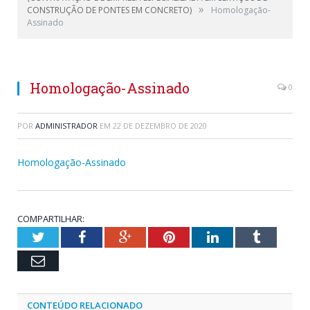
»
CONSTRUÇÃO DE PONTES EM CONCRETO)
Homologação-
Assinado
Homologação-Assinado
0
POR
ADMINISTRADOR
EM
22 DE DEZEMBRO DE 2020
Homologação-Assinado
COMPARTILHAR:
Twitter
Facebook
Google+
Pinterest
LinkedIn
Tumblr
Email
CONTEÚDO RELACIONADO