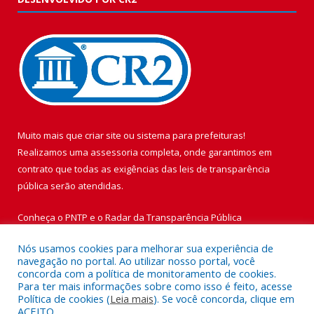
Muito mais que
criar site
ou
sistema para prefeituras
!
Realizamos uma
assessoria
completa, onde garantimos em
contrato que todas as exigências das
leis de transparência
pública
serão atendidas.
Conheça o
PNTP
e o
Radar da Transparência Pública
Nós usamos cookies para melhorar sua experiência de
navegação no portal. Ao utilizar nosso portal, você
concorda com a política de monitoramento de cookies.
Para ter mais informações sobre como isso é feito, acesse
Todos os direitos reservados a Prefeitura Municipal de Vigia de
Política de cookies (
Leia mais
). Se você concorda, clique em
Nazaré.
ACEITO.