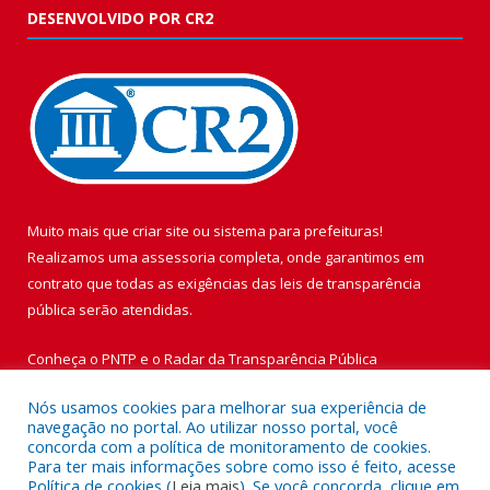
DESENVOLVIDO POR CR2
Muito mais que
criar site
ou
sistema para prefeituras
!
Realizamos uma
assessoria
completa, onde garantimos em
contrato que todas as exigências das
leis de transparência
pública
serão atendidas.
Conheça o
PNTP
e o
Radar da Transparência Pública
Nós usamos cookies para melhorar sua experiência de
navegação no portal. Ao utilizar nosso portal, você
concorda com a política de monitoramento de cookies.
Para ter mais informações sobre como isso é feito, acesse
Todos os direitos reservados a Prefeitura Municipal de Vigia de
Política de cookies (
Leia mais
). Se você concorda, clique em