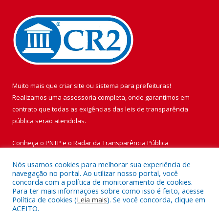
Muito mais que
criar site
ou
sistema para prefeituras
!
Realizamos uma
assessoria
completa, onde garantimos em
contrato que todas as exigências das
leis de transparência
pública
serão atendidas.
Conheça o
PNTP
e o
Radar da Transparência Pública
Nós usamos cookies para melhorar sua experiência de
navegação no portal. Ao utilizar nosso portal, você
concorda com a política de monitoramento de cookies.
Para ter mais informações sobre como isso é feito, acesse
Todos os direitos reservados a Prefeitura Municipal de Vigia de
Política de cookies (
Leia mais
). Se você concorda, clique em
Nazaré.
ACEITO.