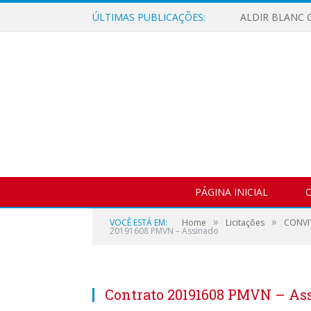
ÚLTIMAS PUBLICAÇÕES:
ALDIR BLANC C
PÁGINA INICIAL
O
»
»
VOCÊ ESTÁ EM:
Home
Licitações
CONVIT
20191608 PMVN – Assinado
Contrato 20191608 PMVN – As