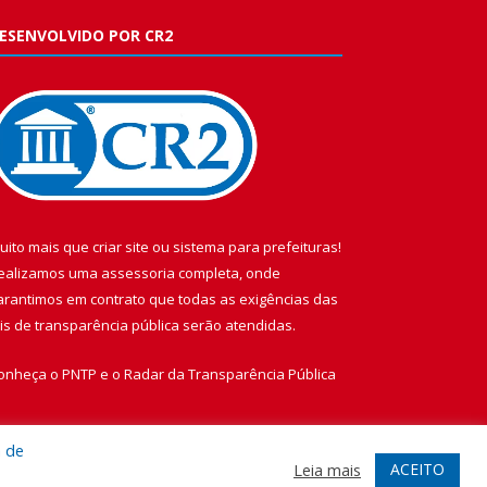
ESENVOLVIDO POR CR2
uito mais que
criar site
ou
sistema para prefeituras
!
ealizamos uma
assessoria
completa, onde
arantimos em contrato que todas as exigências das
eis de transparência pública
serão atendidas.
onheça o
PNTP
e o
Radar da Transparência Pública
a de
ACEITO
Leia mais