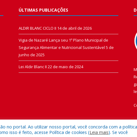
ÚLTIMAS PUBLICAÇÕES
D
ALDIR BLANC CICLO II
14 de abril de 2026
Vigia de Nazaré Lança seu 1º Plano Municipal de
Segurança Alimentar e Nutricional Sustentável
5 de
junho de 2025
Lei Aldir Blanc II
22 de maio de 2024
M
R
g
l
C
 no portal. Ao utilizar nosso portal, você concorda com a polític
 isso é feito, acesse Política de cookies (
Leia mais
). Se você