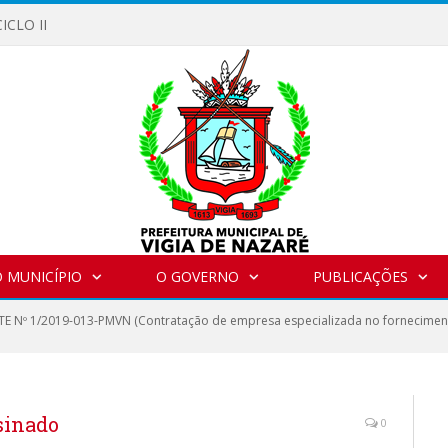
ICLO II
 MUNICÍPIO
O GOVERNO
PUBLICAÇÕES
E Nº 1/2019-013-PMVN (Contratação de empresa especializada no forneciment
sinado
0