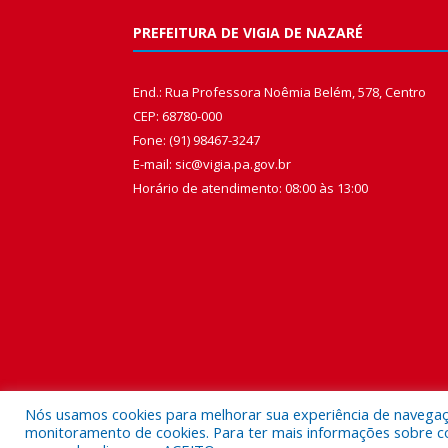
PREFEITURA DE VIGIA DE NAZARÉ
End.: Rua Professora Noêmia Belém, 578, Centro
CEP: 68780-000
Fone: (91) 98467-3247
E-mail: sic@vigia.pa.gov.br
Horário de atendimento: 08:00 às 13:00
Nós usamos cookies para melhorar sua experiência de navegação
monitoramento de cookies. Para ter mais informações sobre como