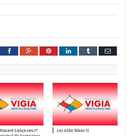
tter
Facebook
Google+
Pinterest
LinkedIn
Tumblr
Email
 Nazaré Lança seu 1º
Lei Aldir Blanc II
nicipal de Segurança