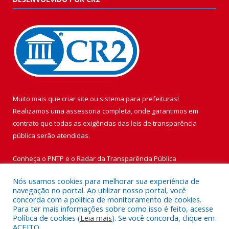
Muito mais que
criar site
ou
sistema para prefeituras
!
Realizamos uma
assessoria
completa, onde garantimos em
contrato que todas as exigências das
leis de transparência
pública
serão atendidas.
Conheça o
PNTP
e o
Radar da Transparência Pública
Nós usamos cookies para melhorar sua experiência de
navegação no portal. Ao utilizar nosso portal, você
concorda com a política de monitoramento de cookies.
Para ter mais informações sobre como isso é feito, acesse
Todos os direitos reservados a Prefeitura Municipal de Vigia de
Política de cookies (
Leia mais
). Se você concorda, clique em
Nazaré.
ACEITO.