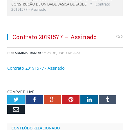
»
CONSTRUÇÃO DE UNIDADE BÁSICA DE SAÚDE)
Contrato
20191577 – Assinado
Contrato 20191577 – Assinado
0
POR
ADMINISTRADOR
EM
23 DE JUNHO DE 2020
Contrato 20191577 - Assinado
COMPARTILHAR:
Twitter
Facebook
Google+
Pinterest
LinkedIn
Tumblr
Email
CONTEÚDO RELACIONADO