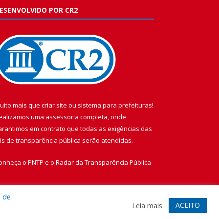
ESENVOLVIDO POR CR2
uito mais que
criar site
ou
sistema para prefeituras
!
ealizamos uma
assessoria
completa, onde
arantimos em contrato que todas as exigências das
eis de transparência pública
serão atendidas.
onheça o
PNTP
e o
Radar da Transparência Pública
a de
ACEITO
Leia mais
te
Acessar Área Administrativa
Acessar Webmail