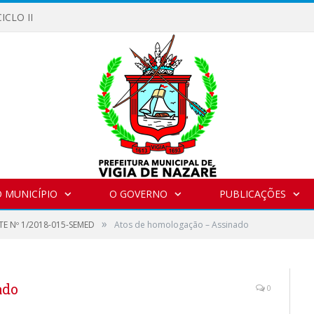
ICLO II
 MUNICÍPIO
O GOVERNO
PUBLICAÇÕES
»
E Nº 1/2018-015-SEMED
Atos de homologação – Assinado
ado
0