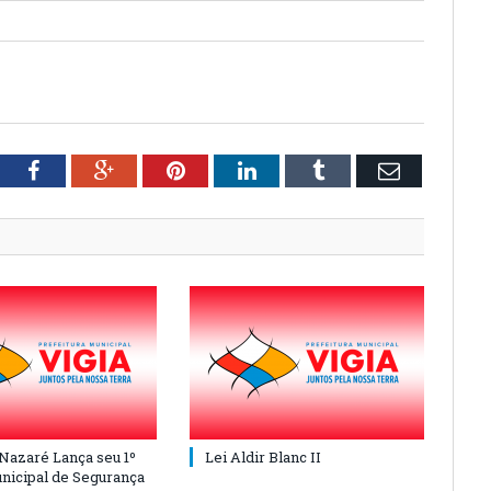
tter
Facebook
Google+
Pinterest
LinkedIn
Tumblr
Email
 Nazaré Lança seu 1º
Lei Aldir Blanc II
nicipal de Segurança