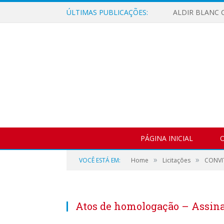
ÚLTIMAS PUBLICAÇÕES:
ALDIR BLANC C
PÁGINA INICIAL
O
»
»
VOCÊ ESTÁ EM:
Home
Licitações
CONVIT
Atos de homologação – Assin