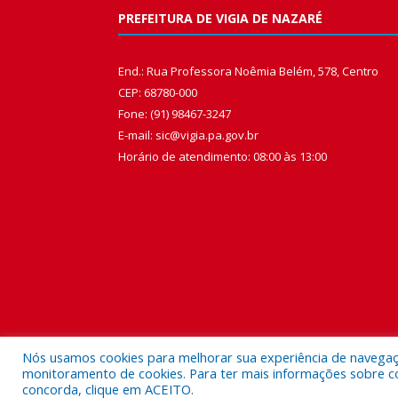
PREFEITURA DE VIGIA DE NAZARÉ
End.: Rua Professora Noêmia Belém, 578, Centro
CEP: 68780-000
Fone: (91) 98467-3247
E-mail: sic@vigia.pa.gov.br
Horário de atendimento: 08:00 às 13:00
Nós usamos cookies para melhorar sua experiência de navegação
monitoramento de cookies. Para ter mais informações sobre como
concorda, clique em ACEITO.
Todos os direitos reservados a Prefeitura Municipal