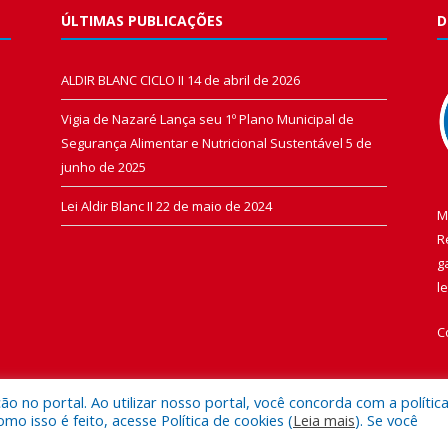
ÚLTIMAS PUBLICAÇÕES
D
ALDIR BLANC CICLO II
14 de abril de 2026
Vigia de Nazaré Lança seu 1º Plano Municipal de
Segurança Alimentar e Nutricional Sustentável
5 de
junho de 2025
Lei Aldir Blanc II
22 de maio de 2024
M
R
g
l
C
 no portal. Ao utilizar nosso portal, você concorda com a polític
 isso é feito, acesse Política de cookies (
Leia mais
). Se você
 de Vigia de Nazaré.
Mapa do Si