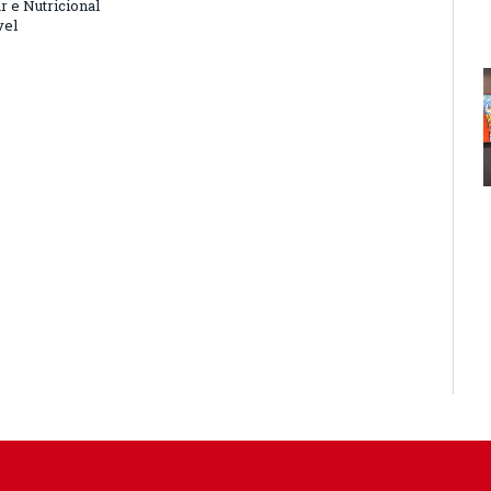
r e Nutricional
vel