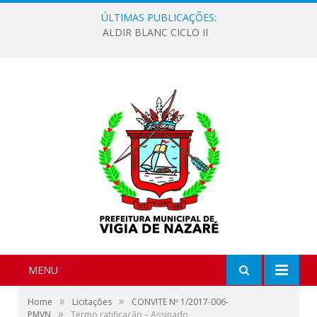
ÚLTIMAS PUBLICAÇÕES:
ALDIR BLANC CICLO II
MENU
»
»
Home
Licitações
CONVITE Nº 1/2017-006-
»
PMVN
Termo ratificação – Assinado