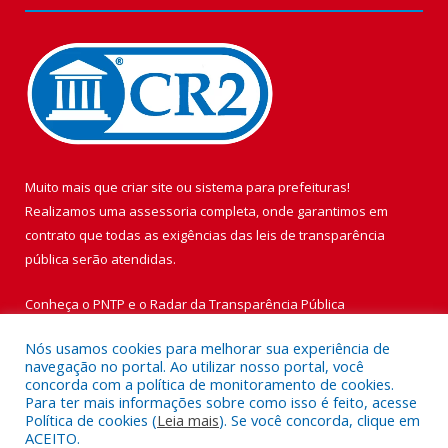
Muito mais que
criar site
ou
sistema para prefeituras
!
Realizamos uma
assessoria
completa, onde garantimos em
contrato que todas as exigências das
leis de transparência
pública
serão atendidas.
Conheça o
PNTP
e o
Radar da Transparência Pública
Nós usamos cookies para melhorar sua experiência de
navegação no portal. Ao utilizar nosso portal, você
concorda com a política de monitoramento de cookies.
Para ter mais informações sobre como isso é feito, acesse
Todos os direitos reservados a Prefeitura Municipal de Vigia de
Política de cookies (
Leia mais
). Se você concorda, clique em
Nazaré.
ACEITO.