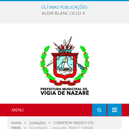
ÚLTIMAS PUBLICAÇÕES:
ALDIR BLANC CICLO II
MENU
»
»
Home
Licitações
CONVITE Nº 09/2017-CPL-
»
PMVN
Orcamento_-_assinado_280817_160941