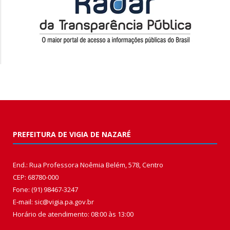
PREFEITURA DE VIGIA DE NAZARÉ
End.: Rua Professora Noêmia Belém, 578, Centro
CEP: 68780-000
Fone: (91) 98467-3247
E-mail: sic@vigia.pa.gov.br
Horário de atendimento: 08:00 às 13:00