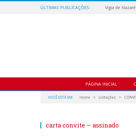
ÚLTIMAS PUBLICAÇÕES:
PÁGINA INICIAL
O
»
»
VOCÊ ESTÁ EM:
Home
Licitações
CONVIT
carta convite – assinado