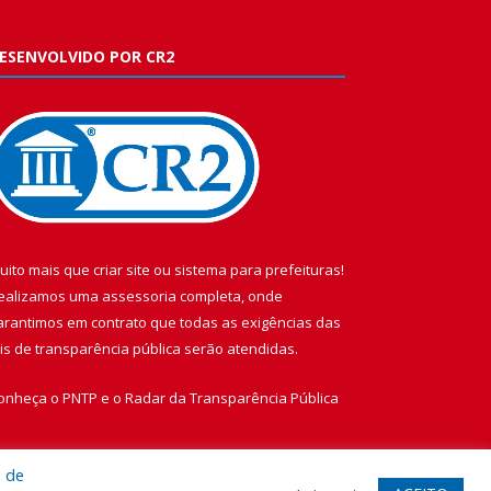
ESENVOLVIDO POR CR2
uito mais que
criar site
ou
sistema para prefeituras
!
ealizamos uma
assessoria
completa, onde
arantimos em contrato que todas as exigências das
eis de transparência pública
serão atendidas.
onheça o
PNTP
e o
Radar da Transparência Pública
a de