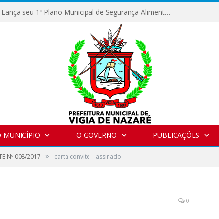
Vigia de Nazaré Lança seu 1º Plano Municipal de Segurança Alimentar e Nutricional Sustentável
 MUNICÍPIO
O GOVERNO
PUBLICAÇÕES
»
E Nº 008/2017
carta convite – assinado
0