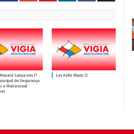
 Nazaré Lança seu 1º
Lei Aldir Blanc II
nicipal de Segurança
r e Nutricional
vel