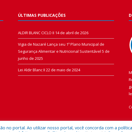
ÚLTIMAS PUBLICAÇÕES
D
ALDIR BLANC CICLO II
14 de abril de 2026
Vigia de Nazaré Lança seu 1º Plano Municipal de
Segurança Alimentar e Nutricional Sustentável
5 de
junho de 2025
Lei Aldir Blanc II
22 de maio de 2024
M
R
g
l
C
 no portal. Ao utilizar nosso portal, você concorda com a polític