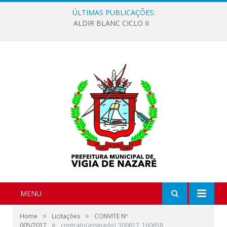
ÚLTIMAS PUBLICAÇÕES:
ALDIR BLANC CICLO II
MENU
»
»
Home
Licitações
CONVITE Nº
»
005/2017
contrato(assinado)_300817_160658