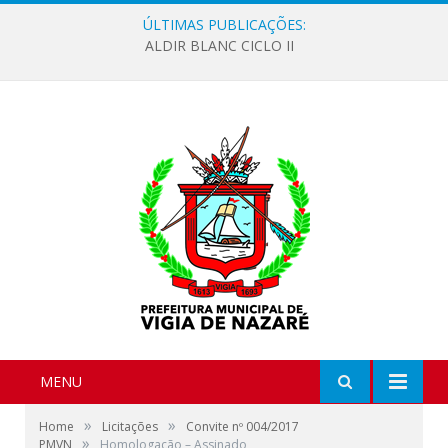
ÚLTIMAS PUBLICAÇÕES:
ALDIR BLANC CICLO II
MENU
»
»
Home
Licitações
Convite nº 004/2017
»
PMVN
Homologação – Assinado